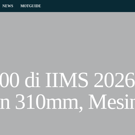
NEWS
MOTGUIDE
0 di IIMS 2026:
an 310mm, Mesin