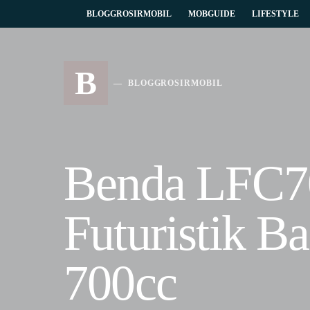
BLOGGROSIRMOBIL
MOBGUIDE
LIFESTYLE
B
BLOGGROSIRMOBIL
Benda LFC70
Futuristik B
700cc