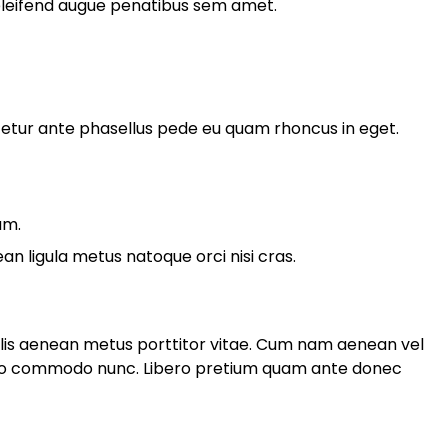
leifend augue penatibus sem amet.
tur ante phasellus pede eu quam rhoncus in eget.
am.
 ligula metus natoque orci nisi cras.
elis aenean metus porttitor vitae. Cum nam aenean vel
 leo commodo nunc. Libero pretium quam ante donec