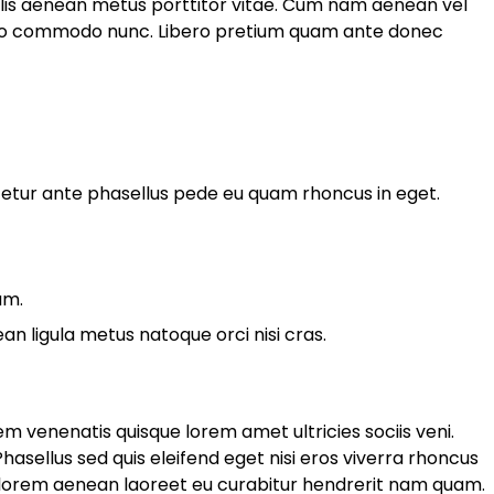
elis aenean metus porttitor vitae. Cum nam aenean vel
 leo commodo nunc. Libero pretium quam ante donec
tur ante phasellus pede eu quam rhoncus in eget.
am.
 ligula metus natoque orci nisi cras.
m venenatis quisque lorem amet ultricies sociis veni.
asellus sed quis eleifend eget nisi eros viverra rhoncus
 lorem aenean laoreet eu curabitur hendrerit nam quam.