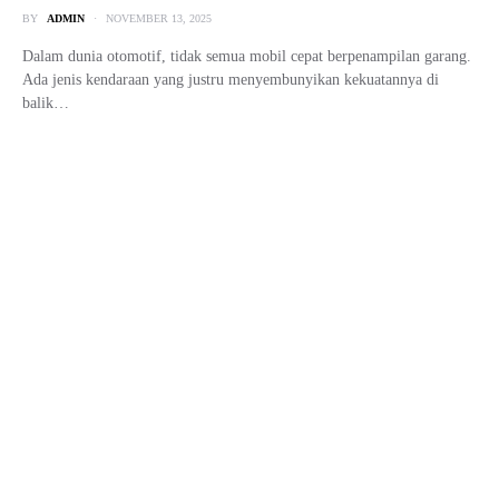
SHARE
SHARE
admin
— PREVIOUS ARTICLE
Impresi Berkendara Omoda 5 GT: Power
Dan Torsi Terbesar Di Kelasnya
NEXT ARTICLE —
Kerennya Tampang Toyota Crown Sport