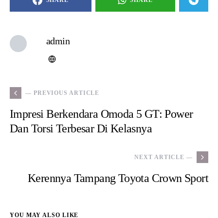
kantong Anda. Dengan biaya servis yang murah, Anda dapat
merasa yakin bahwa perawatan rutin Honda Jazz Anda akan
berjalan lancar.
Penggunaan Suku Cadang Asli
Bengkel spesialis Honda Jazz di Jakarta Timur ini juga
menggunakan suku cadang asli Honda. Ini adalah bagian
penting dari menjaga performa dan keandalan kendaraan Anda.
Anda tidak perlu khawatir tentang penggunaan suku cadang
palsu atau berkualitas rendah di sini.
Pelayanan yang Ramah dan Profesional
Selain biaya servis yang murah dan teknisi yang terampil,
bengkel ini juga dikenal karena pelayanan yang ramah dan
profesional. Mereka akan menjelaskan dengan jelas apa yang
perlu dilakukan pada kendaraan Anda dan memberikan