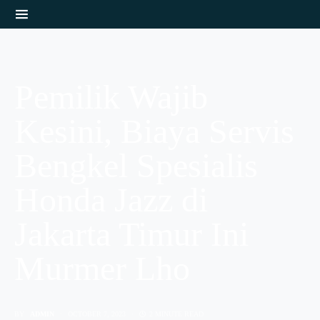
Pemilik Wajib
Kesini, Biaya Servis
Bengkel Spesialis
Honda Jazz di
Jakarta Timur Ini
Murmer Lho
BY
ADMIN
OCTOBER 7, 2023
2 MINUTE READ