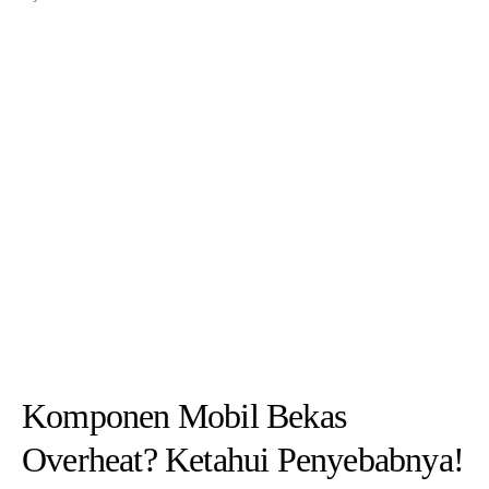
Detailing Interior Mobil: Segala
Sesuatu yang Perlu Diketahui
BY
ADMIN
FEBRUARY 29, 2024
Ketika berbicara tentang perawatan mobil, banyak orang lebih fokus
pada eksterior daripada interior. Padahal, detailing interior mobil
sangat…