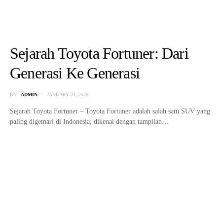
BY
ADMIN
NOVEMBER 13, 2025
Dalam dunia otomotif, tidak semua mobil cepat berpenampilan garang.
Ada jenis kendaraan yang justru menyembunyikan kekuatannya di
balik…