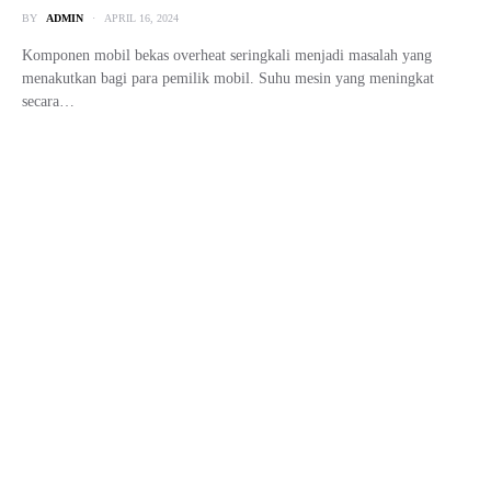
Mobil Bajongan: Mobil Murah
untuk Dijual Kembali
BY
ADMIN
JANUARY 20, 2025
dunia otomotif, istilah mobil bajongan sering kali digunakan untuk
menggambarkan mobil atau motor dengan harga murah yang