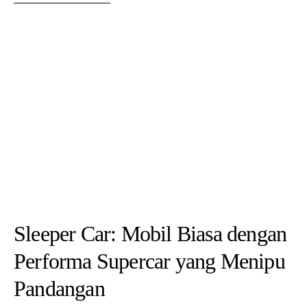
rekomendasi yang diperlukan tanpa tekanan.
Kesimpulan
Pemilik Honda Jazz di Jakarta Timur memiliki pilihan yang
bagus ketika datang ke perawatan kendaraan mereka. Bengkel
spesialis Honda Jazz ini menawarkan biaya servis yang murah,
teknisi yang ahli, suku cadang asli, dan pelayanan yang ramah.
Jadi, jika Anda mencari tempat yang dapat diandalkan untuk
merawat Honda Jazz Anda, bengkel ini patut dipertimbangkan.
Jangan ragu untuk mengunjungi mereka dan pastikan kendaraan
Anda tetap dalam kondisi terbaik.
TAGS:
BENGKEL SPESIALIS
HONDA JAZZ