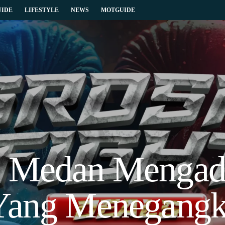
IDE
LIFESTYLE
NEWS
MOTGUIDE
l Medan Mengad
 Yang Menegangk