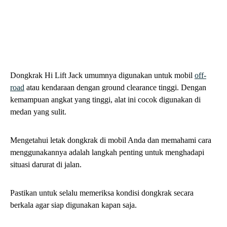
kemampuan angkat yang tinggi, alat ini cocok digunakan di
medan yang sulit.
Mengetahui letak dongkrak di mobil Anda dan memahami cara
menggunakannya adalah langkah penting untuk menghadapi
situasi darurat di jalan.
Pastikan untuk selalu memeriksa kondisi dongkrak secara
berkala agar siap digunakan kapan saja.
Jika Anda masih ragu, jangan segan untuk membaca buku
manual mobil atau berkonsultasi dengan bengkel terpercaya
Sobat GMob bisa mencari mobil bekas berkualitas melalui
platform terpercaya seperti
grosirmobil.id
untuk mendapatkan
penawaran terbaik.