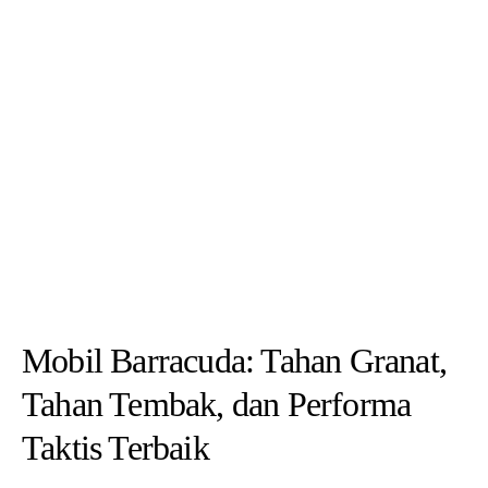
Mobil Barracuda: Tahan Granat,
Tahan Tembak, dan Performa
Taktis Terbaik
BY
ADMIN
AUGUST 29, 2025
Mobil Barracuda adalah kendaraan lapis baja taktis 4×4 yang dirancang
untuk memberikan perlindungan tinggi dan mobilitas tinggi di…