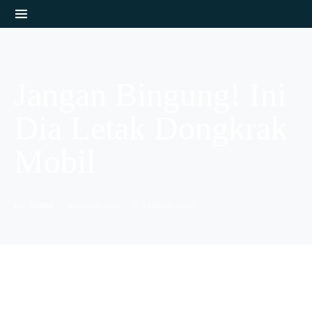
Jangan Bingung! Ini
Dia Letak Dongkrak
Mobil
BY
ADMIN
MARCH 28, 2025
3 MINUTE READ