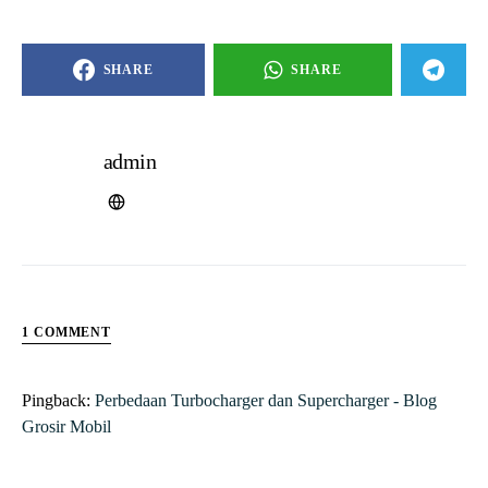
1 COMMENT
Pingback:
Perbedaan Turbocharger dan Supercharger - Blog
Grosir Mobil
COMMENTS ARE CLOSED.
— PREVIOUS ARTICLE
Ban Bocor di Malam Hari Saat Mudik?
Jangan Panik, Gini Cara Benerinnya!