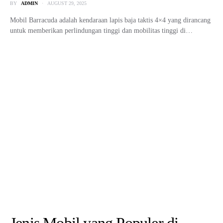
Jenis Mobil yang Populer di
Indonesia
BY
ADMIN
FEBRUARY 27, 2025
Jenis Mobil yang Populer di Indonesia – Di pasar otomotif Indonesia,
berbagai jenis mobil telah mendapatkan tempat istimewa…