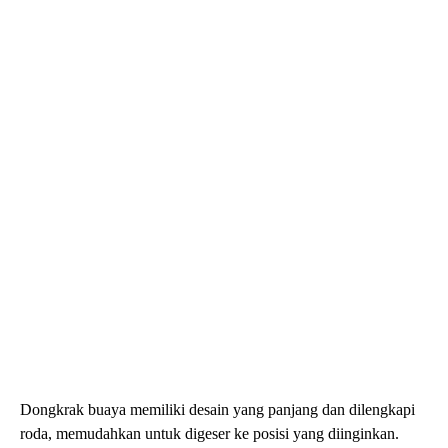
Dongkrak buaya memiliki desain yang panjang dan dilengkapi
roda, memudahkan untuk digeser ke posisi yang diinginkan.
Biasanya digunakan di bengkel karena stabil dan mampu
mengangkat mobil dengan cepat.
Dongkrak Hi Lift Jack