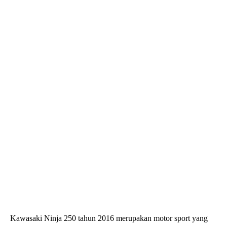
Kawasaki Ninja 250 tahun 2016 merupakan motor sport yang
dilengkapi dengan mesin 249cc twin cylinder dan sistem ABS,
menawarkan tenaga 31 HP yang siap memberikan pengalaman
berkendara penuh adrenalin.
Yamaha Mio M3