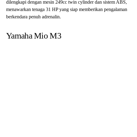
Yamaha Mio M3 125 keluaran 2019 hadir dengan mesin 125cc
yang efisien dan dilengkapi fitur Eco Indicator serta Smart Lock
System, cocok untuk Anda yang mencari motor harian dengan
performa andal dan hemat bahan bakar.
Baca juga:
10+ Rekomendasi Motor Matic Terbaik 2024
Motor-motor bekas tangan pertama ini tidak hanya menawarkan
performa yang handal, tetapi juga dilengkapi dengan fitur-fitur
canggih yang menambah kenyamanan dan keselamatan
berkendara.