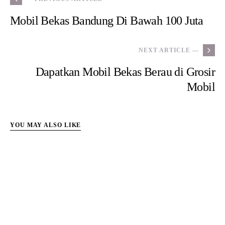
Bimantara Cakra: Sejarah,
Spesifikasi, Harga Bekas dan
Warisannya di Indonesia
BY
ADMIN
NOVEMBER 21, 2025
Bimantara Cakra adalah salah satu mobil nasional paling penting dalam
sejarah industri otomotif Indonesia. Mobil ini menjadi simbol…