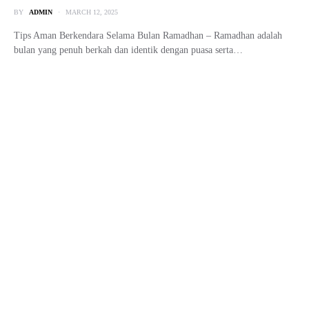
Kenapa Orang Berpindah dari
BYD Atto 1 ke Jaecoo J5 EV? Ini
Alasan Lengkapnya
BY
ADMIN
DECEMBER 8, 2025
Kenapa Orang Berpindah dari BYD Atto 1 ke Jaecoo J5 – Pasar mobil
listrik Indonesia bergerak sangat cepat.…