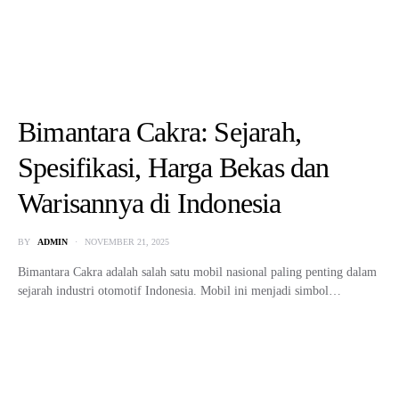
Kei Car Adalah: Pengertian, Ciri-
Ciri, dan Alasan Populer di
Jepang
BY
ADMIN
OCTOBER 16, 2025
Kei Car Adalah – Pernahkah kamu melihat mobil kecil dengan desain
lucu dan compact yang ramai di jalanan…