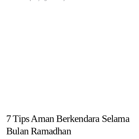
BY
ADMIN
MARCH 12, 2025
Tips Aman Berkendara Selama Bulan Ramadhan – Ramadhan adalah
bulan yang penuh berkah dan identik dengan puasa serta…