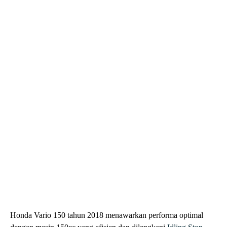
Honda Vario 150 tahun 2018 menawarkan performa optimal
dengan mesin 150cc yang efisien dan dilengkapi
Idling Stop
System
serta CBS, memberikan Anda pengalaman berkendara
yang hemat bahan bakar dan aman.