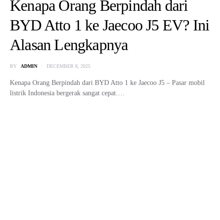
Detailing Eksterior Mobil:
Panduan Merawat Tampilan dan
Perlindungan Cat
BY
ADMIN
MAY 21, 2025
Detailing eksterior mobil – Penampilan mobil tidak kalah penting
dibandingkan performa mesin, bahkan membuat pengemudi lebih
nyaman berkendara. …