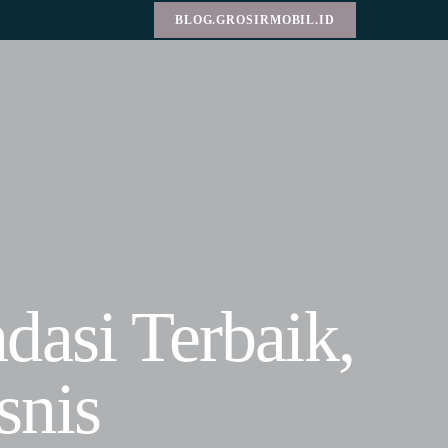
BLOG.GROSIRMOBIL.ID
dasi Terbaik,
snis