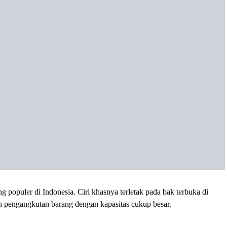
ng populer di Indonesia. Ciri khasnya terletak pada bak terbuka di
pengangkutan barang dengan kapasitas cukup besar.