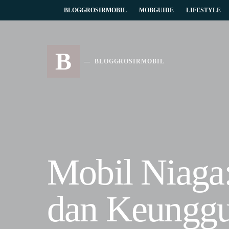
BLOGGROSIRMOBIL
MOBGUIDE
LIFESTYLE
B
BLOGGROSIRMOBIL
Mobil Niaga:
dan Keunggu