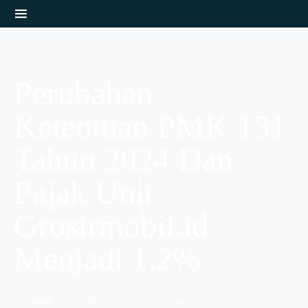
Perubahan
Ketentuan PMK 131
Tahun 2024 Dan
Pajak Unit
Grosirmobil.id
Menjadi 1.2%
BY
ADMIN
JANUARY 7, 2025
2 MINUTE READ