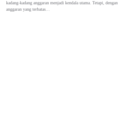
kadang-kadang anggaran menjadi kendala utama. Tetapi, dengan
anggaran yang terbatas…
2025 DESIGNED & DEVELOPED BY
BLOG GROSIR MOBIL.
BLOGGROSIRMOBIL
MOBGUIDE
LIFESTYLE
NEWS
MOTGUIDE