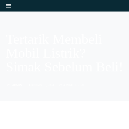
Tertarik Membeli
Mobil Listrik?
Simak Sebelum Beli!
BY
ADMIN
FEBRUARY 19, 2024
4 MINUTE READ