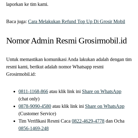
laporkan ke tim kami.
Baca juga:
Cara Melakukan Refund Top Up Di Grosir Mobil
Nomor Admin Resmi Grosirmobil.id
Untuk memastikan komunikasi Anda lakukan adalah dengan tim
resmi kami, berikut adalah nomor Whatsapp resmi
Grosirmobil.id:
0811-1168-866
atau klik link ini
Share on WhatsApp
(chat only)
0878-9090-4580
atau klik link ini
Share on WhatsApp
(Customer Service)
Tim Verifikasi Resmi Caca
0822-4629-4778
dan Ocha
0856-1469-248