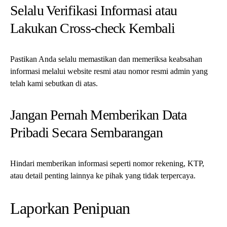
Selalu Verifikasi Informasi atau
Lakukan Cross-check Kembali
Pastikan Anda selalu memastikan dan memeriksa keabsahan
informasi melalui website resmi atau nomor resmi admin yang
telah kami sebutkan di atas.
Jangan Pernah Memberikan Data
Pribadi Secara Sembarangan
Hindari memberikan informasi seperti nomor rekening, KTP,
atau detail penting lainnya ke pihak yang tidak terpercaya.
Laporkan Penipuan