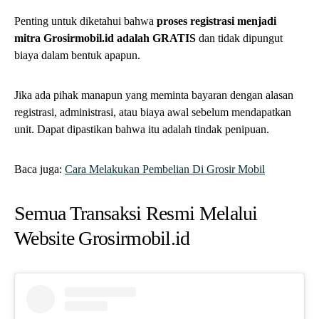
Penting untuk diketahui bahwa
proses registrasi menjadi
mitra Grosirmobil.id adalah GRATIS
dan tidak dipungut
biaya dalam bentuk apapun.
Jika ada pihak manapun yang meminta bayaran dengan alasan
registrasi, administrasi, atau biaya awal sebelum mendapatkan
unit. Dapat dipastikan bahwa itu adalah tindak penipuan.
Baca juga:
Cara Melakukan Pembelian Di Grosir Mobil
Semua Transaksi Resmi Melalui
Website Grosirmobil.id