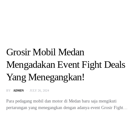
Grosir Mobil Medan
Mengadakan Event Fight Deals
Yang Menegangkan!
BY
ADMIN
JULY 26, 2024
Para pedagang mobil dan motor di Medan baru saja mengikuti
pertarungan yang menegangkan dengan adanya event Grosir Fight…