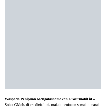
Waspada Penipuan Mengatasnamakan Grosirmobil.id
–
Sobat GMob, di era digital ini, praktik penipuan semakin marak