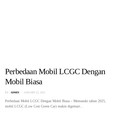
Perbedaan Mobil LCGC Dengan
Mobil Biasa
BY
ADMIN
JANUARY 22, 2025
Perbedaan Mobil LCGC Dengan Mobil Biasa – Memasuki tahun 2025,
mobil LCGC (Low Cost Green Car) makin digemari…