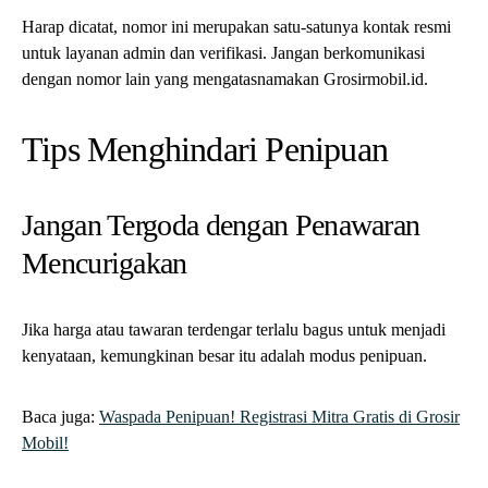
Harap dicatat, nomor ini merupakan satu-satunya kontak resmi
untuk layanan admin dan verifikasi. Jangan berkomunikasi
dengan nomor lain yang mengatasnamakan Grosirmobil.id.
Tips Menghindari Penipuan
Jangan Tergoda dengan Penawaran
Mencurigakan
Jika harga atau tawaran terdengar terlalu bagus untuk menjadi
kenyataan, kemungkinan besar itu adalah modus penipuan.
Baca juga:
Waspada Penipuan! Registrasi Mitra Gratis di Grosir
Mobil!