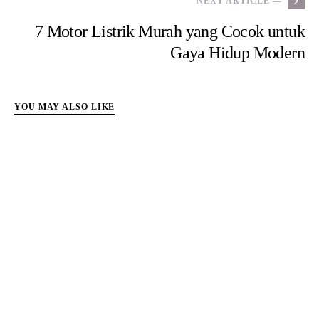
NEXT ARTICLE —
7 Motor Listrik Murah yang Cocok untuk
Gaya Hidup Modern
YOU MAY ALSO LIKE