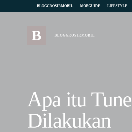
BLOGGROSIRMOBIL
MOBGUIDE
LIFESTYLE
B
BLOGGROSIRMOBIL
Apa itu Tun
Dilakukan