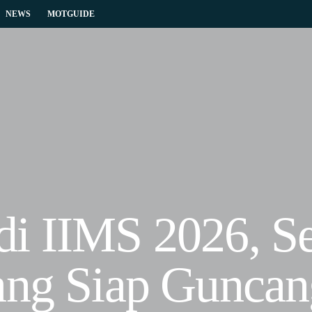
NEWS
MOTGUIDE
i IIMS 2026, Se
ang Siap Guncan