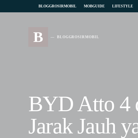
BLOGGROSIRMOBIL
MOBGUIDE
LIFESTYLE
B
BLOGGROSIRMOBIL
BYD Atto 4 d
Jarak Jauh y