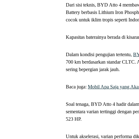
Dari sisi teknis, BYD Atto 4 memb
Battery berbasis Lithium Iron Phosph
cocok untuk iklim tropis seperti Indon
Kapasitas baterainya berada di kisa
Dalam kondisi pengujian tertentu,
B
700 km berdasarkan standar CLTC. Ang
sering bepergian jarak jauh.
Baca juga:
Mobil Apa Saja yang Aka
Soal tenaga, BYD Atto 4 hadir dalam 
sementara varian tertinggi dengan
523 HP.
Untuk akselerasi, varian performa di