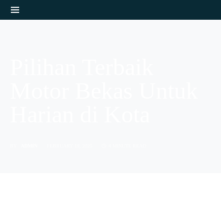
Pilihan Terbaik
Motor Bekas Untuk
Harian di Kota
BY
ADMIN
FEBRUARY 19, 2025
4 MINUTE READ