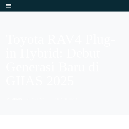
Toyota RAV4 Plug-
in Hybrid: Debut
Generasi Baru di
GIIAS 2025
BY
ADMIN
JULY 24, 2025
3 MINUTE READ