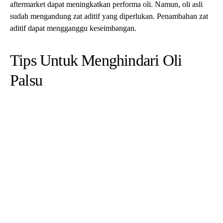
Meneliti Merek Oli
Biasakan diri Sobat GMob dengan merek oli yang terpercaya
dan detail kemasan spesifiknya. Pemalsu sering kali meniru
merek-merek populer tetapi gagal dalam meniru secara persis.
Periksa Nomor Batch
Carilah nomor batch atau kode produksi pada botol. Produk asli