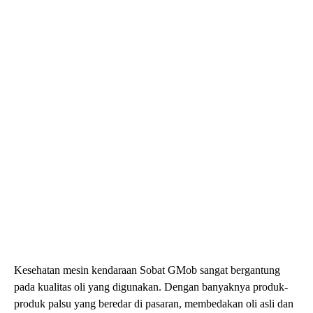
Kesehatan mesin kendaraan Sobat GMob sangat bergantung
pada kualitas oli yang digunakan. Dengan banyaknya produk-
produk palsu yang beredar di pasaran, membedakan oli asli dan
palsu telah menjadi keterampilan penting bagi pemilik
kendaraan.
Artikel ini akan memberikan informasi lengkap dalam
membedakan oli asli dan palsu, untuk memastikan kendaraan
Sobat GMob berjalan dengan lancar dan efisien.