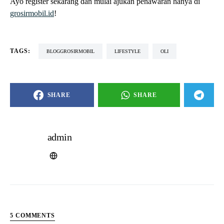
reyhan
SAYS:
NOVEMBER 27, 2024 AT 7:33 PM
thanks a lot of information keren
Pingback:
Motor Turun Mesin: Penyebab, Tanda, dan Cara
Mencegahnya - Blog Grosir Mobil
Pingback:
Motor Ngebul Putih: Penyebab, Dampak, dan Cara
Mengatasinya dengan Tepat - Blog Grosir Mobil
Pingback:
Checklist Servis Mobil Sebelum Mudik 2026:
Lengkap + Estimasi Biaya - Blog Grosir Mobil