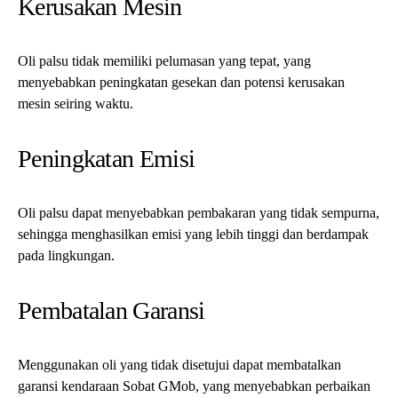
Membedakan oli asli dan palsu sangat penting untuk menjaga
kesehatan dan performa kendaraan Sobat GMob.
Dengan memperhatikan ciri-ciri fisik, detail kemasan, tanda
sertifikasi, dan membeli dari sumber yang terpercaya, Sobat
GMob dapat memastikan bahwa Anda menggunakan oli yang
asli.
Lindungi mesin Sobat GMob, hemat biaya perbaikan yang
mahal, dan berkontribusi pada lingkungan yang lebih bersih
dengan membuat pilihan yang tepat tentang oli kendaraan Anda.
Jika Sobat GMOB ingin mencoba peluang jual beli mobil dan
motor yang berkualitas dengan harga grosiran bisa registrasi di