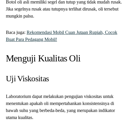
Laboratorium dapat melakukan pengujian viskositas untuk
menentukan apakah oli mempertahankan konsistensinya di
bawah suhu yang berbeda-beda, yang merupakan indikator
utama kualitas.
Analisis Aditif
Analisis laboratorium dapat menunjukkan keberadaan zat aditif
yang penting. Oli yang asli akan memiliki campuran aditif yang
seimbang yang diperlukan untuk perlindungan mesin.
Uji Kertas Tisu
Tempatkan beberapa tetes oli di atas tisu. Oli asli akan menyebar
secara merata tanpa meninggalkan residu atau warna yang aneh.
Oli palsu dapat meninggalkan bintik-bintik hitam atau residu