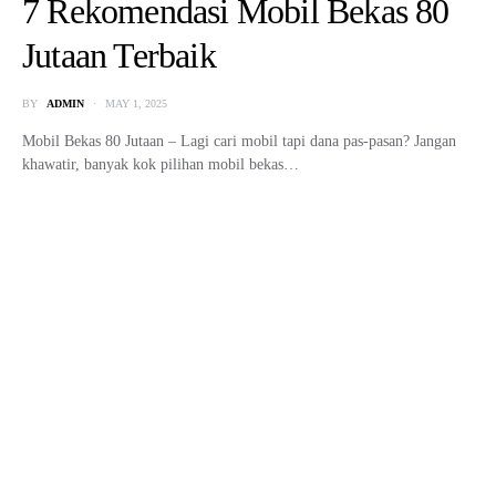
Roadshow Grosir Mobil
Pontianak
BY
ADMIN
JULY 9, 2024
Hai Sobat GMob wilayah Pontianak dan sekitarnya! Mau dapetin mobil
dan motor impian dengan harga grosiran? Siap-siap tim…