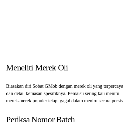
memiliki kode yang dapat dilacak dan dapat diverifikasi dengan
produsen.
Gunakan Mekanik Bereputasi Baik
Andalkan mekanik terpercaya untuk penggantian oli. Mereka
cenderung tidak menggunakan produk palsu dan dapat
memberikan jaminan kualitas oli.
Baca juga:
Tips Anti Panik Saat Mobil Mogok Di jalan
Dampak Dari Menggunakan Oli
Palsu
Kerusakan Mesin