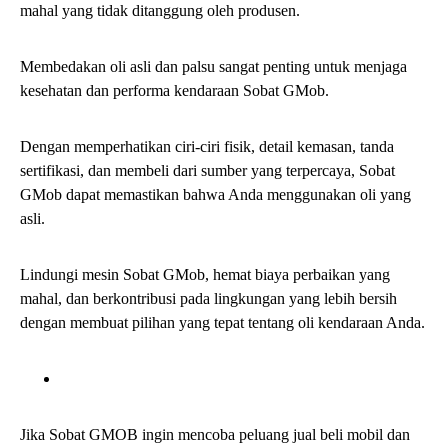
website
grosirmobil.id
dan datang ke Warehouse Grosir Mobil
untuk cek unit.
Karena dengan bergabung sebagai mitra Grosir Mobil, Sobat
GMOB berkesempatan untuk mendapatkan benefit menarik
seperti mendapatkan unit harga grosiran dan promo menarik
lainnya.
Sobat GMob jangan lupa untuk melakukan top up sebelum
mengikuti penawaran mobil dan motor berkualitas di website
grosirmobil.id
Selain itu Grosir Mobil juga tersebar di seluruh wilayah
Indonesia, unit berkualitas yang sudah lolos inspeksi. Untuk
detail lebih lanjut bisa kunjungi website
grosirmobil.id
.
Ayo register sekarang dan mulai ajukan penawaran hanya di