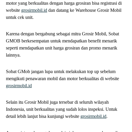
grosirmobil.id
!
TAGS:
BLOGGROSIRMOBIL
LIFESTYLE
OLI
SHARE
SHARE
admin
5 COMMENTS