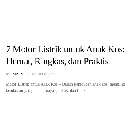
Duel Panas EV! BYD Atto 1 VS
Wuling Binguo
BY
ADMIN
JULY 31, 2025
BYD Atto 1 VS Wuling Binguo – Pasar kendaraan listrik (EV)
Indonesia terus berkembang, dipicu oleh kesadaran masyarakat…