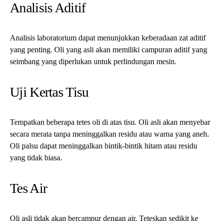
yang tidak biasa.
Tes Air
Oli asli tidak akan bercampur dengan air. Teteskan sedikit ke
dalam air, jika air menyebar atau bercampur, maka oli tersebut
kemungkinan palsu.
Mitos Umum Tentang Oli Mesin
Oli Sintetik vs Oli Konvensional
Banyak sekali yang percaya bahwa oli sintetik selalu lebih baik.
Meskipun oli sintetik menawarkan performa yang superior, oli
konvensional juga bisa sama efektifnya jika memenuhi
spesifikasi mesin kendaraan Sobat GMob.