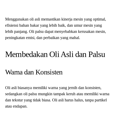
Oli asli biasanya memiliki warna yang jernih dan konsisten,
sedangkan oli palsu mungkin tampak keruh atau memiliki warna
dan tekstur yang tidak biasa. Oli asli harus halus, tanpa partikel
atau endapan.
Bau
Dari segi bau, oli asli memiliki bau yang khas dan ringan. Oli
palsu dapat mengeluarkan bau yang kuat dan tidak sedap karena
aditif atau kontaminan yang lebih rendah.
Label dan Branding
Periksa apakah ada kesalahan pengejaan, huruf yang tidak
konsisten, atau kualitas cetak yang buruk pada label. Produk oli
yang otentik memiliki label yang jelas dan profesional dengan