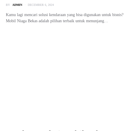
Jutaan Terbaik
BY
ADMIN
MAY 1, 2025
Mobil Bekas 80 Jutaan – Lagi cari mobil tapi dana pas-pasan? Jangan
khawatir, banyak kok pilihan mobil bekas…